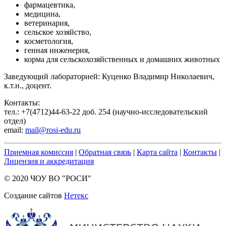
фармацевтика,
медицина,
ветеринария,
сельское хозяйство,
косметология,
генная инженерия,
корма для сельскохозяйственных и домашних животных
Заведующий лабораторией: Куценко Владимир Николаевич,
к.т.н., доцент.
Контакты:
тел.: +7(4712)44-63-22 доб. 254 (научно-исследовательский
отдел)
email:
mail@rosi-edu.ru
Приемная комиссия
|
Обратная связь
|
Карта сайта
|
Контакты
|
Лицензия и аккредитация
© 2020 ЧОУ ВО "РОСИ"
Создание сайтов
Нетекс