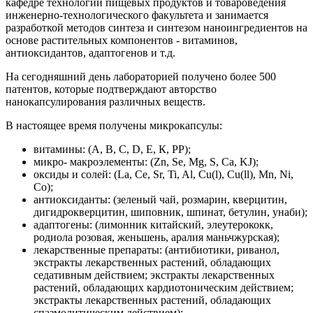
кафедре технологии пищевых продуктов и товароведения
инженерно-технологического факультета и занимается
разработкой методов синтеза и синтезом наноингредиентов на
основе растительных компонентов - витаминов,
антиоксидантов, адаптогенов и т.д.
На сегодняшний день лабораторией получено более 500
патентов, которые подтверждают авторство
нанокапсулирования различных веществ.
В настоящее время получены микрокапсулы:
витамины: (А, В, С, D, Е, К, РР);
микро- макроэлементы: (Zn, Se, Mg, S, Ca, KJ);
оксиды и солей: (La, Ce, Sr, Ti, Al, Cu(l), Cu(ll), Mn, Ni,
Co);
антиоксиданты: (зеленый чай, розмарин, кверцитин,
дигидрокверцитин, шиповник, шпинат, бетулин, унаби);
адаптогены: (лимонник китайский, элеутерококк,
родиола розовая, женьшень, аралия маньчжурская);
лекарственные препараты: (антибиотики, риванол,
экстракты лекарственных растений, обладающих
седативным действием; экстракты лекарственных
растений, обладающих кардиотоническим действием;
экстракты лекарственных растений, обладающих
спазмолитическим действием);